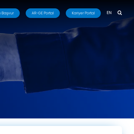
EN
 Başvur
AR-GE Portal
Kariyer Portal