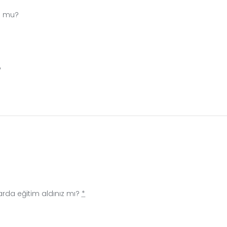
du mu?
?
larda eğitim aldınız mı?
*