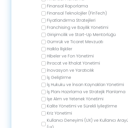
Finansal Raporlama
Finansal Teknolojiler (FinTech)
Fiyatlandırma Stratejileri
Franchising ve Bayilik Yönetimi
Girişimcilik ve Start-Up Mentörlüğü
Gümrük ve Ticaret Mevzuatı
Halkla İlişkiler
Hibeler ve Fon Yönetimi
İhracat ve İthalat Yönetimi
İnovasyon ve Yaratıcılık
İş Geliştirme
İş Hukuku ve İnsan Kaynakları Yönetimi
İş Planı Hazırlama ve Stratejik Planlama
İşe Alım ve Yetenek Yönetimi
Kalite Yönetimi ve Sürekli İyileştirme
Kriz Yönetimi
Kullanıcı Deneyimi (UX) ve Kullanıcı Aray
(UI)