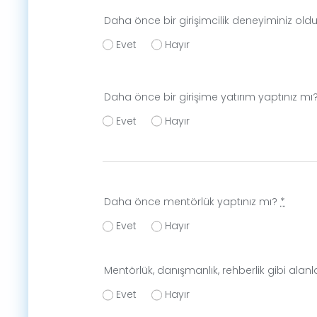
Daha önce bir girişimcilik deneyiminiz ol
Evet
Hayır
Daha önce bir girişime yatırım yaptınız mı
Evet
Hayır
Daha önce mentörlük yaptınız mı?
*
Evet
Hayır
Mentörlük, danışmanlık, rehberlik gibi alan
Evet
Hayır