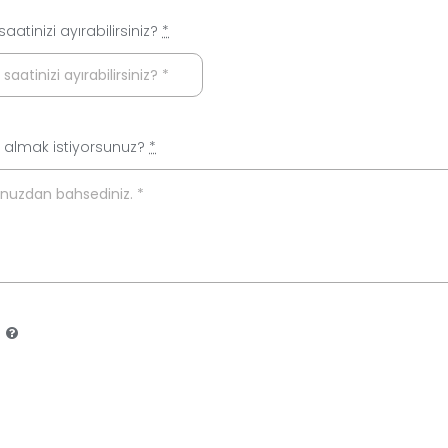
aatinizi ayırabilirsiniz?
*
r almak istiyorsunuz?
*
*