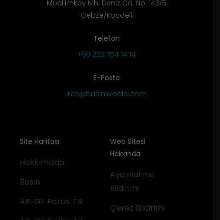
Muallimköy Mh. Deniz Cd. No: 143/5
Gebze/Kocaeli
Telefon
+90 262 754 14 14
E-Posta
info@bilisimvadisi.com
Site Haritası
Web Sitesi
Hakkında
Hakkımızda
Aydınlatma
Basın
Bildirimi
AR-GE Portal TR
Çerez Bildirimi