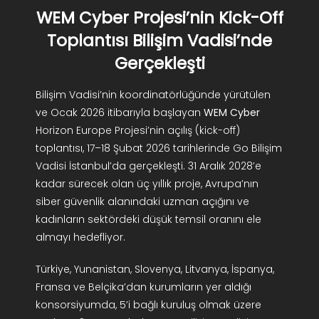
WEM Cyber Projesi’nin Kick-Off
AR-GE Portal
Toplantısı Bilişim Vadisi’nde
Kariyer Portal
Gerçekleşti
Bilişim Vadisi’nin koordinatörlüğünde yürütülen
EN
ve Ocak 2026 itibarıyla başlayan
WEM Cyber
Horizon Europe Projesi’nin açılış (kick-off)
Ara:
toplantısı, 17–18 Şubat 2026 tarihlerinde Go Bilişim
Vadisi İstanbul’da gerçekleşti. 31 Aralık 2028’e
kadar sürecek olan üç yıllık proje, Avrupa’nın
siber güvenlik alanındaki uzman açığını ve
kadınların sektördeki düşük temsil oranını ele
almayı hedefliyor.
Türkiye, Yunanistan, Slovenya, Litvanya, İspanya,
Fransa ve Belçika’dan kurumların yer aldığı
konsorsiyumda, 5’i bağlı kuruluş olmak üzere