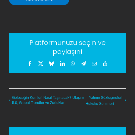
Platformunuzu seçin ve
paylaşın!
Facebook
X
Bluesky
LinkedIn
WhatsApp
Telegram
E-
Copy
posta
Link
Geleceğin Kentleri Nasıl Taşınacak? Ulaşım
Yatırım Sözleşmeleri
5.0, Global Trendler ve Zorluklar
Hukuku Semineri