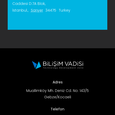
Caddesi D:7A Blok,
İstanbul.
,
Sarıyer
34475
Turkey
Adres
Muallimköy Mh. Deniz Cd. No: 143/5
Gebze/Kocaeli
Telefon