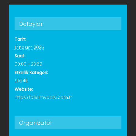
Detaylar
Tarih:
17 Kasım 2025
Saat:
09:00 - 23:59
Etkinlik Kategori:
Etkinlik
Website:
https://bilisimvadisi.com.tr
Organizatör