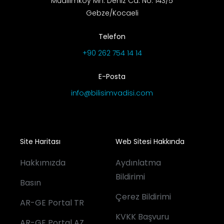
Muallimköy Mh. Deniz Cd. No: 143/5
Gebze/Kocaeli
Telefon
+90 262 754 14 14
E-Posta
info@bilisimvadisi.com
Site Haritası
Web Sitesi Hakkında
Hakkımızda
Aydınlatma
Bildirimi
Basın
Çerez Bildirimi
AR-GE Portal TR
KVKK Başvuru
AR-GE Portal AZ