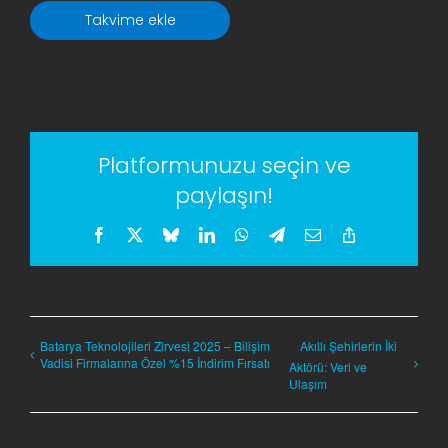
Takvime ekle
Platformunuzu seçin ve
paylaşın!
Facebook
X
Bluesky
LinkedIn
WhatsApp
Telegram
E-
Copy
posta
Link
Batarya Teknolojileri Zirvesi 2025 – Bilişim
Akıllı Şehirlerin İki
Vadisi Firmalarına Özel %15 İndirim Fırsatı
Aktörü: Veri ve
Ulaşım