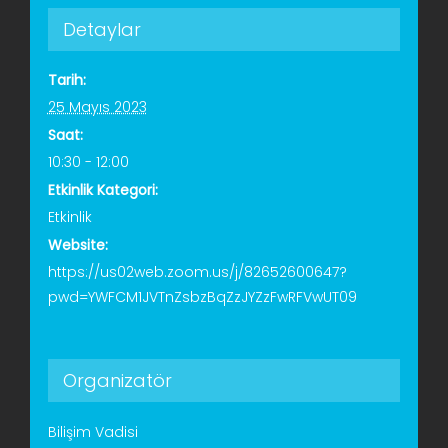
Detaylar
Tarih:
25 Mayıs 2023
Saat:
10:30 - 12:00
Etkinlik Kategori:
Etkinlik
Website:
https://us02web.zoom.us/j/82652600647?
pwd=YWFCM1JVTnZsbzBqZzJYZzFwRFVwUT09
Organizatör
Bilişim Vadisi