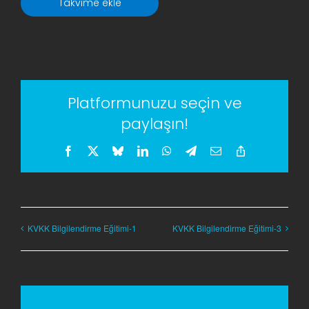
Takvime ekle
Platformunuzu seçin ve
paylaşın!
Facebook
X
Bluesky
LinkedIn
WhatsApp
Telegram
E-
Copy
posta
Link
KVKK Bilgilendirme Eğitimi-1
KVKK Bilgilendirme Eğitimi-3