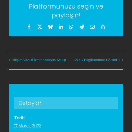
Platformunuzu seçin ve
paylaşın!
Facebook
X
Bluesky
LinkedIn
WhatsApp
Telegram
E-
Copy
posta
Link
Bilişim Vadisi İzmir Kampüs Açılışı
KVKK Bilgilendirme Eğitimi-1
Detaylar
Tarih:
17 Mayıs 2023