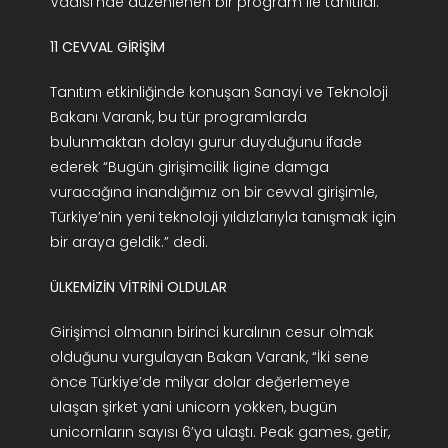
Vadisi’nde düzenlenen bir program ile tanıtıldı.
11 CEVVAL GİRİŞİM
Tanıtım etkinliğinde konuşan Sanayi ve Teknoloji
Bakanı Varank, bu tür programlarda
bulunmaktan dolayı gurur duyduğunu ifade
ederek “Bugün girişimcilik ligine damga
vuracağına inandığımız on bir cevval girişimle,
Türkiye’nin yeni teknoloji yıldızlarıyla tanışmak için
bir araya geldik.” dedi.
ÜLKEMİZİN VİTRİNİ OLDULAR
Girişimci olmanın birinci kuralının cesur olmak
olduğunu vurgulayan Bakan Varank, “İki sene
önce Türkiye’de milyar dolar değerlemeye
ulaşan şirket yani unicorn yokken, bugün
unicornların sayısı 6’ya ulaştı. Peak games, getir,