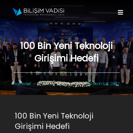
Skip
to
Togg
content
Navi
Hakkımızda
100 Bin Yeni Teknoloji
Markalar
Girişimi Hedefi
Programlar
Haberler
6 Temmuz 2022
Basın
İletişim
100 Bin Yeni Teknoloji
Fona Başvur
Girişimi Hedefi