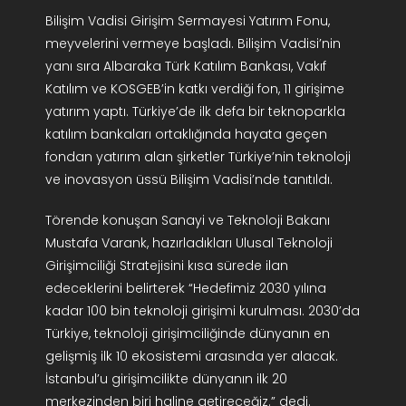
AR-GE Portal
Bilişim Vadisi Girişim Sermayesi Yatırım Fonu,
meyvelerini vermeye başladı. Bilişim Vadisi’nin
yanı sıra Albaraka Türk Katılım Bankası, Vakıf
Kariyer Portal
Katılım ve KOSGEB’in katkı verdiği fon, 11 girişime
yatırım yaptı. Türkiye’de ilk defa bir teknoparkla
EN
katılım bankaları ortaklığında hayata geçen
fondan yatırım alan şirketler Türkiye’nin teknoloji
Ara:
ve inovasyon üssü Bilişim Vadisi’nde tanıtıldı.
Törende konuşan Sanayi ve Teknoloji Bakanı
Mustafa Varank, hazırladıkları Ulusal Teknoloji
Girişimciliği Stratejisini kısa sürede ilan
edeceklerini belirterek “Hedefimiz 2030 yılına
kadar 100 bin teknoloji girişimi kurulması. 2030’da
Türkiye, teknoloji girişimciliğinde dünyanın en
gelişmiş ilk 10 ekosistemi arasında yer alacak.
İstanbul’u girişimcilikte dünyanın ilk 20
merkezinden biri haline getireceğiz.” dedi.