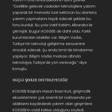
Yatırım Fonu’nu kurduklarının altını çizerek
“Özellikle gelecek vadeden teknolojilere yatırım
yaparak bir manada özel sektörün bu alanlara
yatırım yapmalarını teşvik edecek şekilde bu
fonu kurduk. Bu yola Vakıf Katılım, Albaraka ile
çıkmıştık. Bugün KOSGEB de dahil oldu. Farklı
kurumlardan istekliler var. Bilişim Vadisi,
Türkiye’nin teknoloji geliştirme serüvenine
öncülük edecek. Şu anda İzmir’de binalarımız
yapılıyor. Bilişim Vadisi markası altında
teknolojiye, Türkiye’de yön vereceğiz.” diye
konuştu.
GÜÇLÜ ŞEKİLDE DESTEKLEYECEĞİZ
KOSGEB Başkanı Hasan Basri Kurt, girişimcilik
ekosisteminin çok önemli bir noktasında yer
aldıklarını kaydederek yatırım alan girişimlere
KOSGEB’in ciddi katkısı olduğunu söyledi.