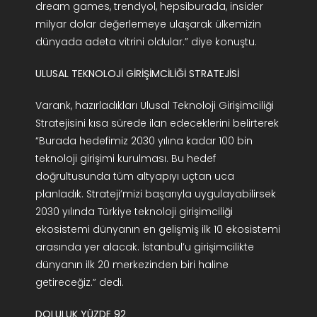
dream games, trendyol, hepsiburada, insider
milyar dolar değerlemeye ulaşarak ülkemizin
dünyada adeta vitrini oldular.” diye konuştu.
ULUSAL TEKNOLOJİ GİRİŞİMCİLİĞİ STRATEJİSİ
Varank, hazırladıkları Ulusal Teknoloji Girişimciliği
Stratejisini kısa sürede ilan edeceklerini belirterek
“Burada hedefimiz 2030 yılına kadar 100 bin
teknoloji girişimi kurulması. Bu hedef
doğrultusunda tüm altyapıyı uçtan uca
planladık. Strateji’mizi başarıyla uygulayabilirsek
2030 yılında Türkiye teknoloji girişimciliği
ekosistemi dünyanın en gelişmiş ilk 10 ekosistemi
arasında yer alacak. İstanbul’u girişimcilikte
dünyanın ilk 20 merkezinden biri haline
getireceğiz.” dedi.
DOLULUK YÜZDE 92