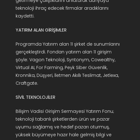
getirmeye çalıştıklarını anlatarak dünyaya
teknoloji ihraç edecek firmalar aradıklarını
kaydetti.
YATIRIM ALAN GİRİŞİMLER
Programda Yatırım alan 11 şirket de sunumlarını
gerçekleştirdi. Fondan yatırım alan 11 girişim
şöyle: Vagon Teknoloji, Syntonym, Cowealthy,
Virtual AI, For Farming, Peyk Siber Güvenlik,
Kronnika, Düşyeri, İletmen Akıllı Teslimat, Jetlexa,
Craftgate.
SİVİL TEKNOLOJİLER
Bilişim Vadisi Girişim Sermayesi Yatırım Fonu;
teknoloji tabanlı şirketlerden ürün ve pazar
uyumu sağlamış ve hedef pazarı oturmuş,
yüksek büyümeye hazır hale gelmiş bilgi ve