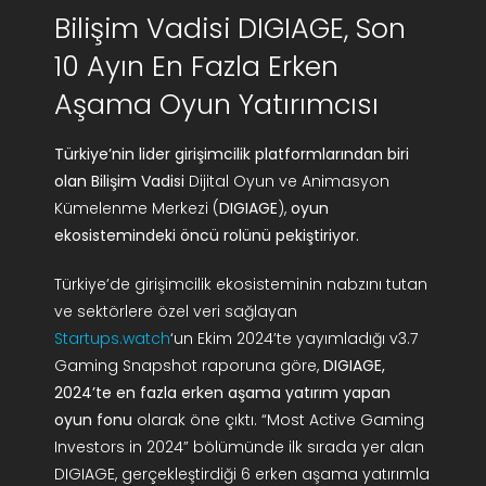
Bilişim Vadisi DIGIAGE, Son
AR-GE Portal
10 Ayın En Fazla Erken
Kariyer Portal
Aşama Oyun Yatırımcısı
Türkiye’nin lider girişimcilik platformlarından biri
EN
olan Bilişim Vadisi
Dijital Oyun ve Animasyon
Kümelenme Merkezi (
DIGIAGE
),
oyun
Ara:
ekosistemindeki öncü rolünü pekiştiriyor.
Türkiye’de girişimcilik ekosisteminin nabzını tutan
ve sektörlere özel veri sağlayan
Startups.watch
‘un Ekim 2024’te yayımladığı v3.7
Gaming Snapshot raporuna göre,
DIGIAGE,
2024’te en fazla erken aşama yatırım yapan
oyun fonu
olarak öne çıktı. “Most Active Gaming
Investors in 2024” bölümünde ilk sırada yer alan
DIGIAGE, gerçekleştirdiği 6 erken aşama yatırımla