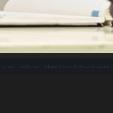
cü taraf hizmetleri kullanmaktadır. Çerezler hakkında detaylı bilgi i
si Girişimci Ekosistemi Avrupa’ya 
 ekosistemindeki girişimcileri Avrupa’ya aç