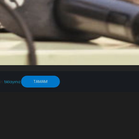
TAMAM
çin
tıklayınız.
Açılacak!
mak için