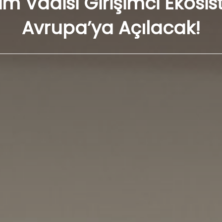
şim Vadisi Girişimci Ekosi
Avrupa’ya Açılacak!