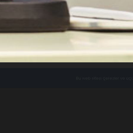
Bu web sitesi çerezler ve üçün
Bilişim Vadi
Bilişim Vadisi,