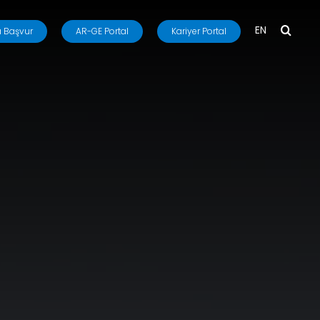
EN
 Başvur
AR-GE Portal
Kariyer Portal