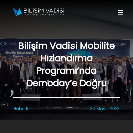
Skip
to
Togg
content
Navi
Hakkımızda
Bilişim Vadisi Mobilite
Markalar
Hızlandırma
Programlar
Programı’nda
Demoday’e Doğru
Basın
İletişim
Haberler
30 Mayıs 2023
Fona Başvur