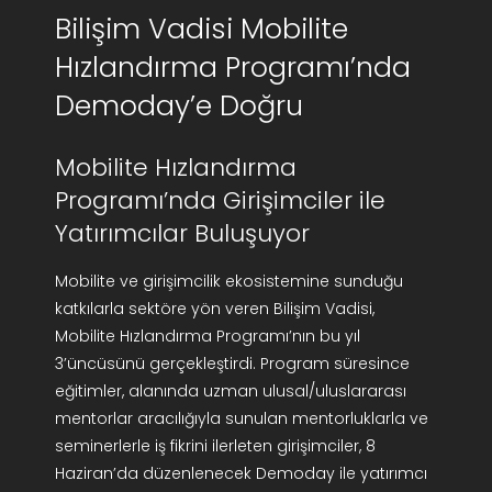
Bilişim Vadisi Mobilite
AR-GE Portal
Hızlandırma Programı’nda
Kariyer Portal
Demoday’e Doğru
EN
Mobilite Hızlandırma
Programı’nda Girişimciler ile
Ara:
Yatırımcılar Buluşuyor
Mobilite ve girişimcilik ekosistemine sunduğu
katkılarla sektöre yön veren Bilişim Vadisi,
Mobilite Hızlandırma Programı’nın bu yıl
3’üncüsünü gerçekleştirdi. Program süresince
eğitimler, alanında uzman ulusal/uluslararası
mentorlar aracılığıyla sunulan mentorluklarla ve
seminerlerle iş fikrini ilerleten girişimciler, 8
Haziran’da düzenlenecek Demoday ile yatırımcı