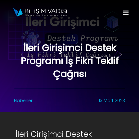
Skip
to
Togg
content
Navi
Hakkımızda
İleri Girişimci Destek
Markalar
Programı İş Fikri Teklif
Programlar
Çağrısı
Basın
Haberler
13 Mart 2023
İletişim
Fona Başvur
İleri Girişimci Destek