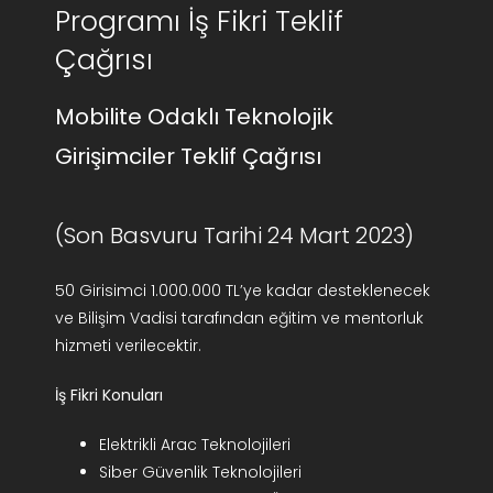
Programı İş Fikri Teklif
AR-GE Portal
Çağrısı
Kariyer Portal
Mobilite Odaklı Teknolojik
Girişimciler Teklif Çağrısı
EN
Ara:
(Son Basvuru Tarihi 24 Mart 2023)
50 Girisimci 1.000.000 TL’ye kadar desteklenecek
ve Bilişim Vadisi tarafından eğitim ve mentorluk
hizmeti verilecektir.
İş Fikri Konuları
Elektrikli Arac Teknolojileri
Siber Güvenlik Teknolojileri