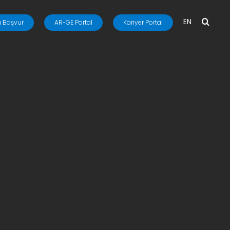
EN
 Başvur
AR-GE Portal
Kariyer Portal