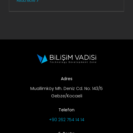
Read More
AR-GE Portal
Kariyer Portal
EN
Ara:
Adres
Muallimköy Mh. Deniz Cd. No: 143/5
Gebze/Kocaeli
Telefon
+90 262 754 14 14