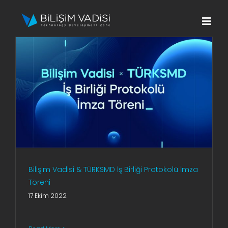
Skip
to
Togg
content
Navi
Hakkımızda
Markalar
Programlar
Basın
Bilişim Vadisi & TÜRKSMD İş Birliği Protokolü İmza
İletişim
Töreni
17 Ekim 2022
Fona Başvur