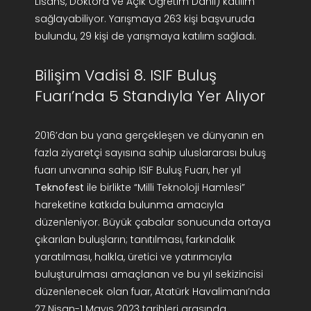
Lisans, Doktora ve Açık Öğretim Dahil) katılım
sağlayabiliyor. Yarışmaya 263 kişi başvuruda
bulundu, 29 kişi de yarışmaya katılım sağladı.
Bilişim Vadisi 8. ISIF Buluş
Fuarı’nda 5 Standıyla Yer Alıyor
2016’dan bu yana gerçekleşen ve dünyanın en
fazla ziyaretçi sayısına sahip uluslararası buluş
fuarı unvanına sahip ISIF Buluş Fuarı, her yıl
Teknofest
ile birlikte “Milli Teknoloji Hamlesi”
hareketine katkıda bulunma amacıyla
düzenleniyor. Büyük çabalar sonucunda ortaya
çıkarılan buluşların; tanıtılması, farkındalık
yaratılması, halkla, üretici ve yatırımcıyla
buluşturulması amaçlanan ve bu yıl sekizincisi
düzenlenecek olan fuar, Atatürk Havalimanı’nda
27 Nisan-1 Mayıs 2023 tarihleri arasında