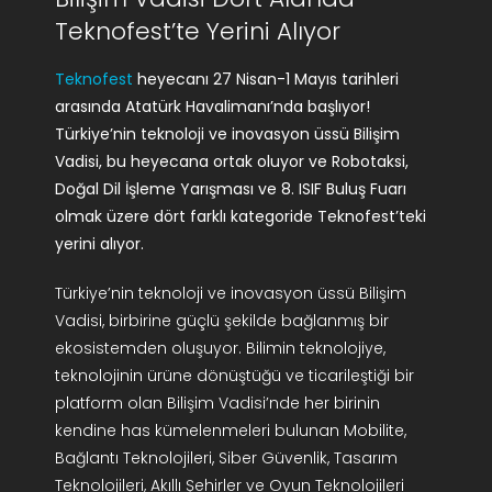
AR-GE Portal
Teknofest’te Yerini Alıyor
Teknofest
heyecanı 27 Nisan-1 Mayıs tarihleri
Kariyer Portal
arasında Atatürk Havalimanı’nda başlıyor!
Türkiye’nin teknoloji ve inovasyon üssü Bilişim
EN
Vadisi, bu heyecana ortak oluyor ve Robotaksi,
Doğal Dil İşleme Yarışması ve 8. ISIF Buluş Fuarı
Ara:
olmak üzere dört farklı kategoride Teknofest’teki
yerini alıyor.
Türkiye’nin teknoloji ve inovasyon üssü Bilişim
Vadisi, birbirine güçlü şekilde bağlanmış bir
ekosistemden oluşuyor. Bilimin teknolojiye,
teknolojinin ürüne dönüştüğü ve ticarileştiği bir
platform olan Bilişim Vadisi’nde her birinin
kendine has kümelenmeleri bulunan Mobilite,
Bağlantı Teknolojileri, Siber Güvenlik, Tasarım
Teknolojileri, Akıllı Şehirler ve Oyun Teknolojileri