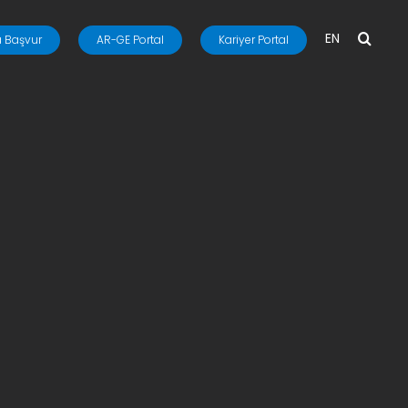
EN
 Başvur
AR-GE Portal
Kariyer Portal