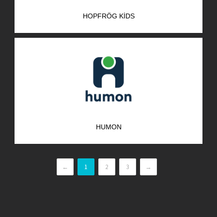
HOPFRÖG KIDS
HUMON
←
1
2
3
→