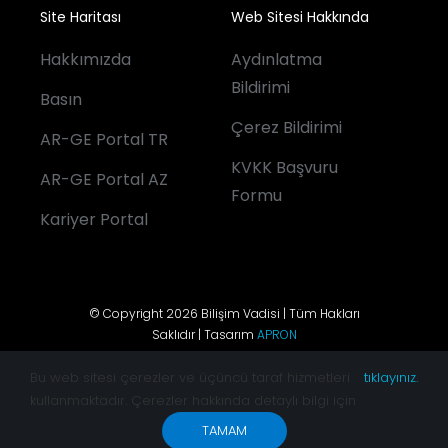
Site Haritası
Web Sitesi Hakkında
Hakkımızda
Aydınlatma
Bildirimi
Basın
Çerez Bildirimi
AR-GE Portal TR
KVKK Başvuru
AR-GE Portal AZ
Formu
Kariyer Portal
© Copyright 2026 Bilişim Vadisi | Tüm Hakları
Saklıdır | Tasarım
APRON
Bu web sitesi çerezler ve üçüncü taraf hizmetleri
tıklayınız.
kullanmaktadır. Çerezler hakkında detaylı bilgi için
TAMAM