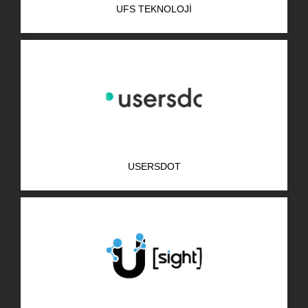
UFS TEKNOLOJI
AR-GE Portal
Kariyer Portal
EN
Ara:
USERSDOT