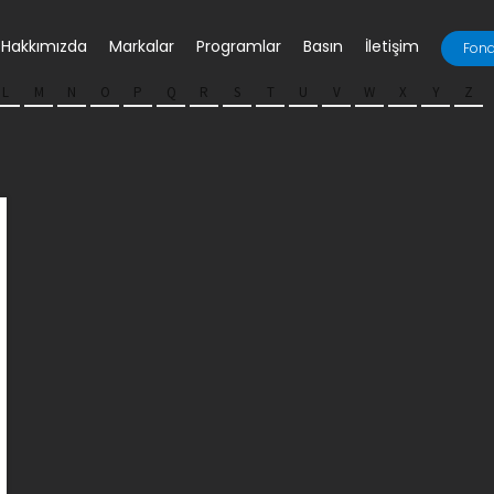
Hakkımızda
Markalar
Programlar
Basın
İletişim
Fona
L
M
N
O
P
Q
R
S
T
U
V
W
X
Y
Z