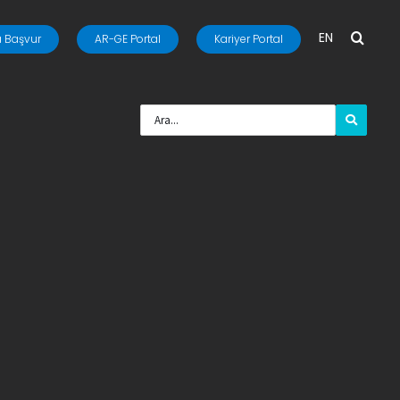
EN
 Başvur
AR-GE Portal
Kariyer Portal