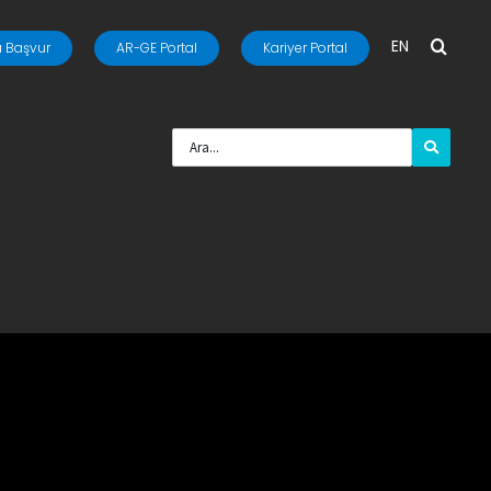
EN
 Başvur
AR-GE Portal
Kariyer Portal