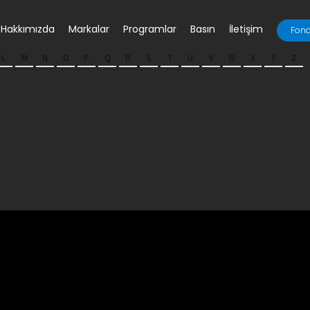
Hakkımızda
Markalar
Programlar
Basın
İletişim
Fona
L
M
N
O
P
Q
R
S
T
U
V
W
X
Y
Z