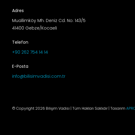
Adres
Muallimköy Mh. Deniz Cd. No: 143/5
41400 Gebze/Kocaeli
Telefon
+90 262 754 14 14
E-Posta
info@bilisimvadisi.com.tr
© Copyright 2026 Bilişim Vadisi | Tüm Hakları Saklıdır | Tasarım
APR