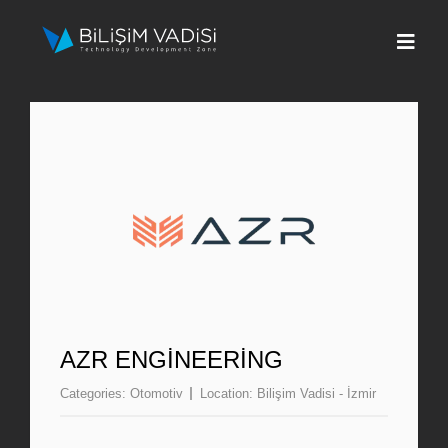
Skip
to
Togg
content
Navi
Hakkımızda
Markalar
Programlar
Basın
İletişim
AZR ENGINEERING
Categories:
Otomotiv
Location:
Bilişim Vadisi - İzmir
Fona Başvur