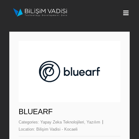
Skip
to
Togg
content
Navi
Hakkımızda
Markalar
Programlar
Basın
İletişim
BLUEARF
Categories:
Yapay Zeka Teknolojileri
,
Yazılım
Fona Başvur
Location:
Bilişim Vadisi - Kocaeli