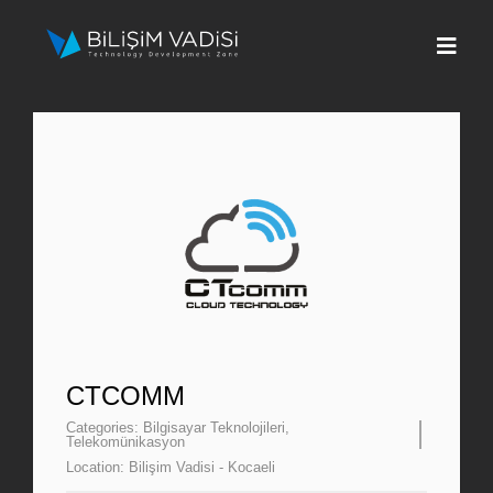
Skip
to
Togg
content
Navi
Hakkımızda
Markalar
Programlar
Basın
İletişim
CTCOMM
Categories:
Bilgisayar Teknolojileri
,
Telekomünikasyon
Fona Başvur
Location:
Bilişim Vadisi - Kocaeli