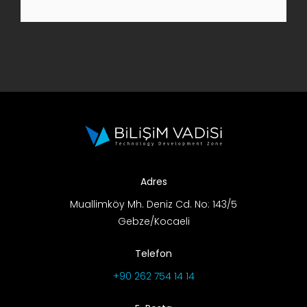
AR-GE Portal
Kariyer Portal
EN
Ara:
Adres
Muallimköy Mh. Deniz Cd. No: 143/5
Gebze/Kocaeli
Telefon
+90 262 754 14 14