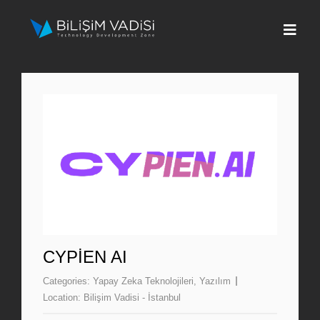
Skip
to
Togg
content
Navi
Hakkımızda
Markalar
Programlar
Basın
İletişim
CYPIEN AI
Categories:
Yapay Zeka Teknolojileri
,
Yazılım
Fona Başvur
Location:
Bilişim Vadisi - İstanbul