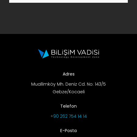
AR-GE Portal
Kariyer Portal
EN
Ara:
Adres
Muallimköy Mh. Deniz Cd. No: 143/5
Gebze/Kocaeli
Telefon
+90 262 754 14 14
E-Posta