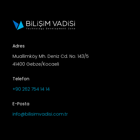
Adres
Muallimköy Mh. Deniz Cd. No: 143/5
41400 Gebze/Kocaeli
Telefon
+90 262 754 14 14
E-Posta
info@bilisimvadisi.com.tr