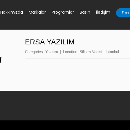
Hakkımızda
Markalar
Programlar
Basın
İletişim
Fona
ERSA YAZILIM
Categories:
Yazılım
Location:
Bilişim Vadisi - İstanbul