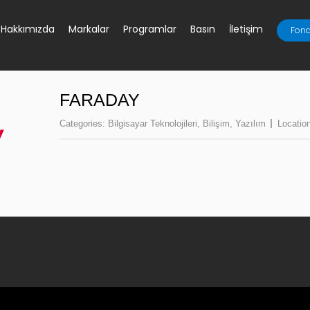
Hakkımızda
Markalar
Programlar
Basın
İletişim
Fona
FARADAY
Categories:
Bilgisayar Teknolojileri
,
Bilişim
,
Yazılım
Locatio