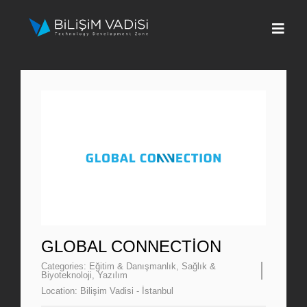
Skip
to
Togg
content
Navi
Hakkımızda
Markalar
Programlar
Basın
İletişim
GLOBAL CONNECTION
Categories:
Eğitim & Danışmanlık
,
Sağlık &
Biyoteknoloji
,
Yazılım
Fona Başvur
Location:
Bilişim Vadisi - İstanbul