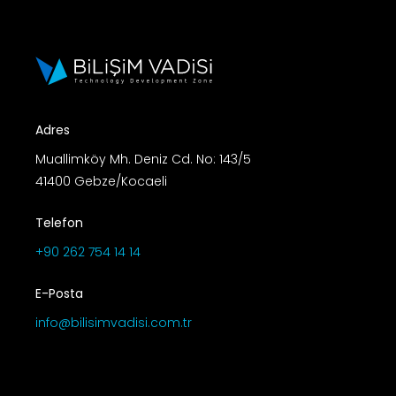
Adres
Muallimköy Mh. Deniz Cd. No: 143/5
41400 Gebze/Kocaeli
Telefon
+90 262 754 14 14
E-Posta
info@bilisimvadisi.com.tr