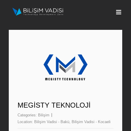
Skip
to
Togg
content
Navi
Hakkımızda
Markalar
Programlar
Basın
İletişim
MEGISTY TEKNOLOJI
Categories:
Bilişim
Fona Başvur
Location:
Bilişim Vadisi - Bakü
,
Bilişim Vadisi - Kocaeli