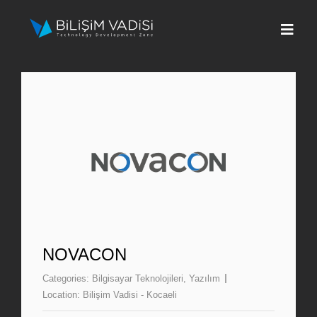
Skip
to
Togg
content
Navi
Hakkımızda
Markalar
Programlar
Basın
İletişim
NOVACON
Categories:
Bilgisayar Teknolojileri
,
Yazılım
Fona Başvur
Location:
Bilişim Vadisi - Kocaeli