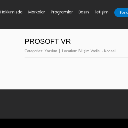
Hakkımızda
Markalar
Programlar
Basın
İletişim
Fona
PROSOFT VR
Categories:
Yazılım
Location:
Bilişim Vadisi - Kocaeli