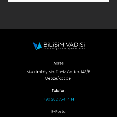
AR-GE Portal
Kariyer Portal
EN
Ara:
Adres
Muallimköy Mh. Deniz Cd. No: 143/5
Gebze/Kocaeli
Telefon
+90 262 754 14 14
E-Posta