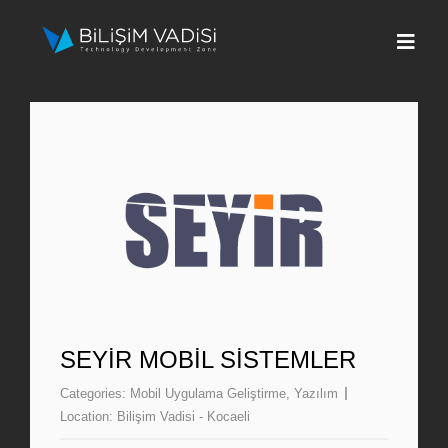
Skip
to
Togg
content
Navi
Hakkımızda
Markalar
Programlar
Basın
İletişim
SEYIR MOBIL SISTEMLER
Categories:
Mobil Uygulama Geliştirme
,
Yazılım
Fona Başvur
Location:
Bilişim Vadisi - Kocaeli