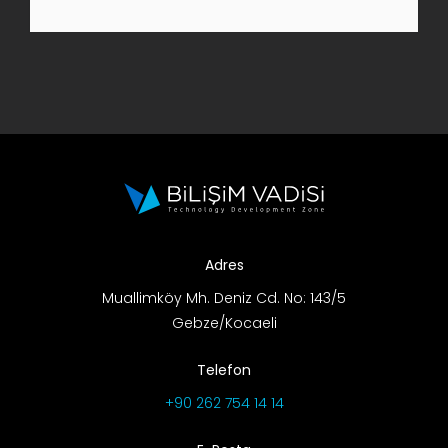
AR-GE Portal
Kariyer Portal
EN
Ara:
Adres
Muallimköy Mh. Deniz Cd. No: 143/5
Gebze/Kocaeli
Telefon
+90 262 754 14 14