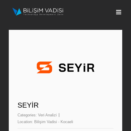
Skip
to
Togg
content
Navi
Hakkımızda
Markalar
Programlar
Basın
İletişim
SEYIR
Categories:
Veri Analizi
Fona Başvur
Location:
Bilişim Vadisi - Kocaeli