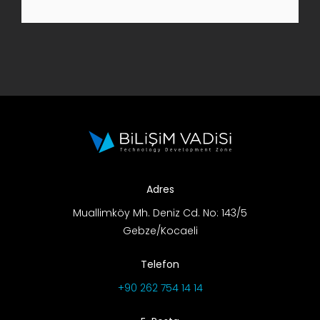
AR-GE Portal
Kariyer Portal
EN
Ara:
Adres
Muallimköy Mh. Deniz Cd. No: 143/5
Gebze/Kocaeli
Telefon
+90 262 754 14 14