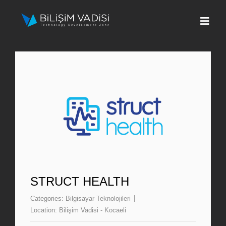
Skip
to
Togg
content
Navi
Hakkımızda
Markalar
Programlar
Basın
İletişim
STRUCT HEALTH
Categories:
Bilgisayar Teknolojileri
Fona Başvur
Location:
Bilişim Vadisi - Kocaeli