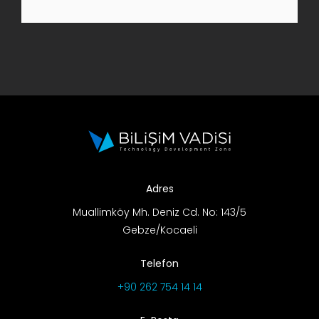
AR-GE Portal
Kariyer Portal
EN
Ara:
Adres
Muallimköy Mh. Deniz Cd. No: 143/5
Gebze/Kocaeli
Telefon
+90 262 754 14 14