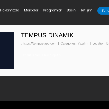
Hakkımızda
Markalar
Programlar
Basın
İletişim
Fona
TEMPUS DINAMIK
:
https://tempus-app.com
Categories:
Yazılım
Location:
Bi
Tempus Dinamik Teknoloji A.Ş.