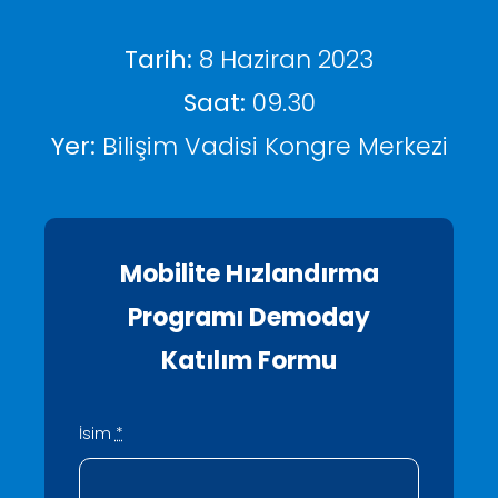
AR-GE Portal
Tarih:
8 Haziran 2023
Kariyer Portal
Saat:
09.30
Yer:
Bilişim Vadisi Kongre Merkezi
EN
Ara:
Mobilite Hızlandırma
Programı Demoday
Katılım Formu
İsim
*