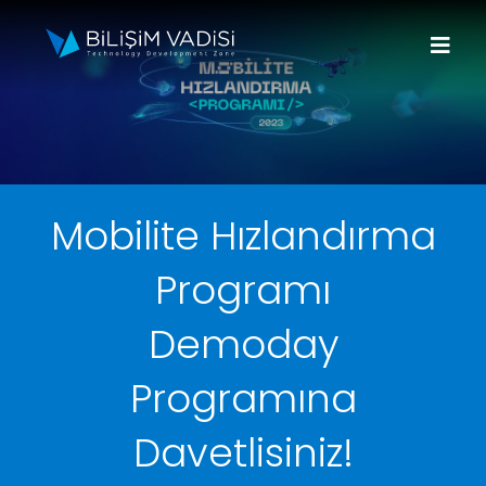
Skip
to
Togg
content
Navi
Hakkımızda
Markalar
Mobilite Hızlandırma
Programlar
Programı
Basın
Demoday
İletişim
Programına
Davetlisiniz!
Fona Başvur