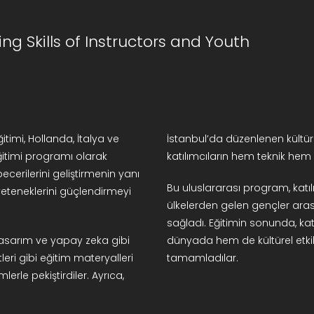
ng Skills of Instructors and Youth
itimi, Hollanda, İtalya ve
İstanbul’da düzenlenen kültürel
eğitimi programı olarak
katılımcıların hem teknik hem d
becerilerini geliştirmenin yanı
Bu uluslararası program, katılımc
i yeteneklerini güçlendirmeyi
ülkelerden gelen gençler arası
sağladı. Eğitimin sonunda, katı
 tasarım ve yapay zeka gibi
dünyada hem de kültürel etki
tleri gibi eğitim materyalleri
tamamladılar.
lerle pekiştirdiler. Ayrıca,