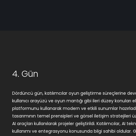
4. Gün
Dördüncü gün, katılımcılar oyun geliştirme süreçlerine dev
Vadisi’ndeki firmaların inovatif teknolojileri ile buluşan katıl
kullanıcı arayüzü ve oyun mantığı gibi ileri düzey konuları e
kültürel yerlerini keşfetmek için düzenlenen tura katıld
platformunu kullanarak modern ve etkili sunumlar hazırla
noktalarını ziyaret ederek katılımcılara İstanbul’un zengin kül
tasarımının temel prensipleri ve görsel iletişim stratejileri ü
AI araçları kullanılarak projeler geliştirildi. Katılımcılar, AI te
kullanımı ve entegrasyonu konusunda bilgi sahibi oldular.