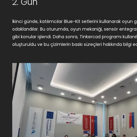
2. Gün
İkinci günde, katılımcılar Blue-Kit setlerini kullanarak oyun 
temel CAD prensipleri öğretilerek katılımcıların 3D tasarım becerile
odaklandılar. Bu oturumda, oyun mekaniği, sensör entegra
gibi konular işlendi. Daha sonra, Tinkercad programı kullanı
oluşturuldu ve bu çizimlerin baskı süreçleri hakkında bilgi e