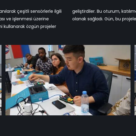
arak çeşitli sensörlerle ilgili
uygulamalı olarak kullanmalarına
ması ve işlenmesi üzerine
olanak sağladı. Gün, bu proje
ini kullanarak özgün projeler