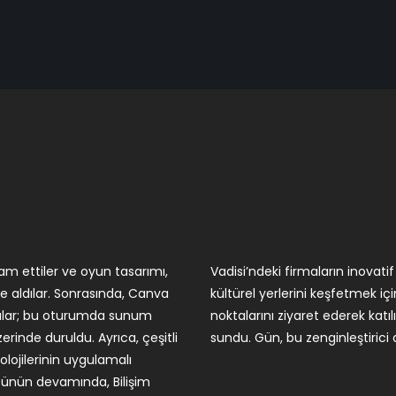
am ettiler ve oyun tasarımı,
ımcılar, İstanbul’un tarihi ve
le aldılar. Sonrasında, Canva
ılar. Bu tur, şehrin önemli
dılar; bu oturumda sunum
türel mirası hakkında bilgi
zerinde duruldu. Ayrıca, çeşitli
sundu. Gün, bu zenginleştirici
knolojilerinin uygulamalı
 Günün devamında, Bilişim