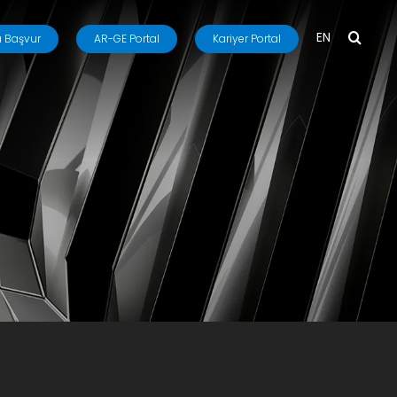
EN
 Başvur
AR-GE Portal
Kariyer Portal