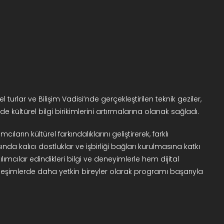
 turlar ve Bilişim Vadisi’nde gerçekleştirilen teknik geziler,
e kültürel bilgi birikimlerini artırmalarına olanak sağladı.
ıların kültürel farkındalıklarını geliştirerek, farklı
nda kalıcı dostluklar ve işbirliği bağları kurulmasına katkı
lımcılar edindikleri bilgi ve deneyimlerle hem dijital
leşimlerde daha yetkin bireyler olarak programı başarıyla