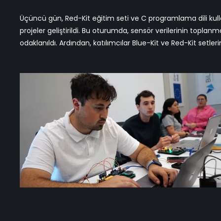
Üçüncü gün, Red-Kit eğitim seti ve C programlama dili kullanıl
geliştirdiler. Bu oturum, katılımcıların öğrendikleri bilgileri 
projeler geliştirildi. Bu oturumda, sensör verilerinin toplan
odaklanıldı. Ardından, katılımcılar Blue-Kit ve Red-Kit setler