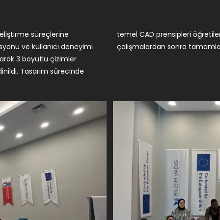
geliştirme süreçlerine
ri geliştirildi. Gün, bu
syonu ve kullanıcı deneyimi
çalışmalardan sonra tamamla
larak 3 boyutlu çizimler
dinildi. Tasarım sürecinde