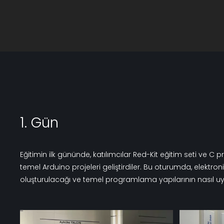
1. Gün
Eğitimin ilk gününde, katılımcılar Red-Kit eğitim seti ve C
odaklanıldı. Katılımcılar, bu temel bilgileri uygulamalı ola
temel Arduino projeleri geliştirdiler. Bu oturumda, elektroni
oluşturulacağı ve temel programlama yapılarının nasıl u