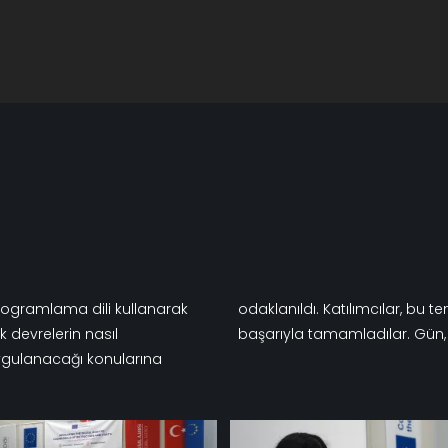
 programlama dili kullanarak
rak öğrenerek ilk projelerini
k devrelerin nasıl
başarıyla tamamladılar. Gün,
ygulanacağı konularına