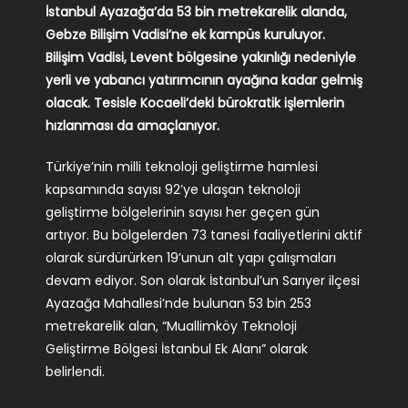
İstanbul Ayazağa’da 53 bin metrekarelik alanda,
R&D Portal
Gebze Bilişim Vadisi’ne ek kampüs kuruluyor.
Bilişim Vadisi, Levent bölgesine yakınlığı nedeniyle
Career Portal
yerli ve yabancı yatırımcının ayağına kadar gelmiş
olacak. Tesisle Kocaeli’deki bürokratik işlemlerin
hızlanması da amaçlanıyor.
TR
Türkiye’nin milli teknoloji geliştirme hamlesi
Search
kapsamında sayısı 92’ye ulaşan teknoloji
for:
geliştirme bölgelerinin sayısı her geçen gün
artıyor. Bu bölgelerden 73 tanesi faaliyetlerini aktif
olarak sürdürürken 19’unun alt yapı çalışmaları
devam ediyor. Son olarak İstanbul’un Sarıyer ilçesi
Ayazağa Mahallesi’nde bulunan 53 bin 253
metrekarelik alan, “Muallimköy Teknoloji
Geliştirme Bölgesi İstanbul Ek Alanı” olarak
belirlendi.