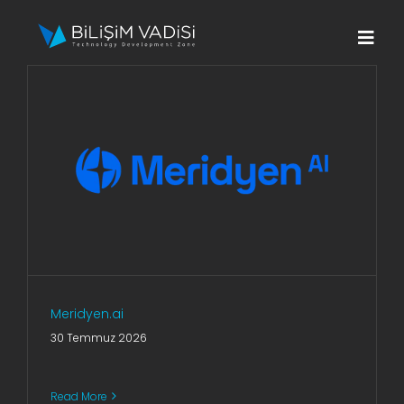
Skip
to
Togg
content
Navi
Hakkımızda
Markalar
Programlar
Basın
İletişim
Meridyen.ai
30 Temmuz 2026
Fona Başvur
Read More