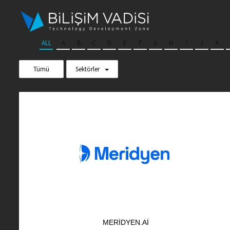
Skip
to
content
ALL
A
B
C
D
E
F
G
H
I
J
K
Tümü
Sektörler
MERIDYEN.AI