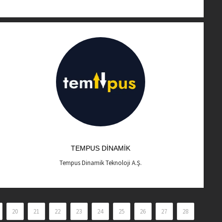
TEMPUS DINAMIK
Tempus Dinamik Teknoloji A.Ş.
20
21
22
23
24
25
26
27
28