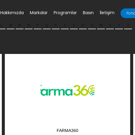
Hakkımızda
Markalar
Programlar
Basın
İletişim
Fona
L
M
N
O
P
Q
R
S
T
U
V
W
X
Y
Z
FARMA360