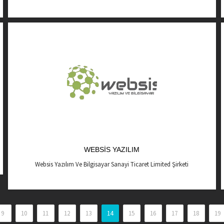
WEBSIS YAZILIM
Websis Yazılım Ve Bilgisayar Sanayi Ticaret Limited Şirketi
9
10
11
12
13
14
15
16
17
18
19