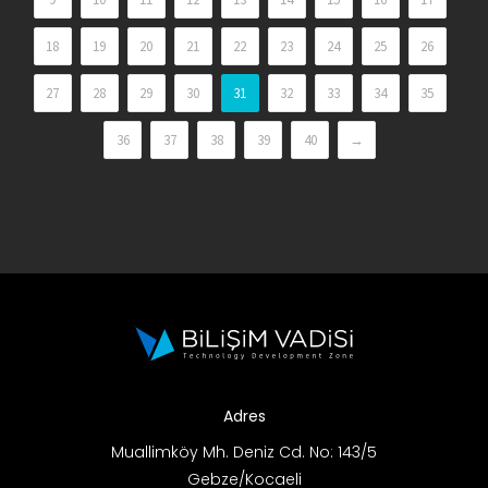
18
19
20
21
22
23
24
25
26
27
28
29
30
31
32
33
34
35
36
37
38
39
40
→
Adres
Muallimköy Mh. Deniz Cd. No: 143/5
Gebze/Kocaeli