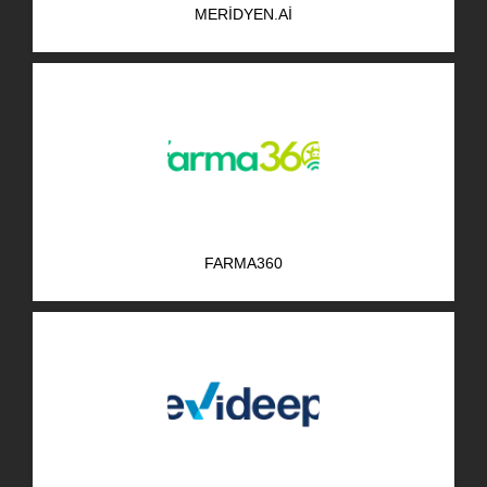
MERIDYEN.AI
AR-GE Portal
Kariyer Portal
EN
Ara:
FARMA360