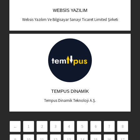
WEBSIS YAZILIM
Websis Yazılım Ve Bilgisayar Sanayi Ticaret Limited Şirketi
TEMPUS DINAMIK
Tempus Dinamik Teknoloji A.Ş.
←
1
2
3
4
5
6
7
8
9
10
11
12
13
14
15
16
17