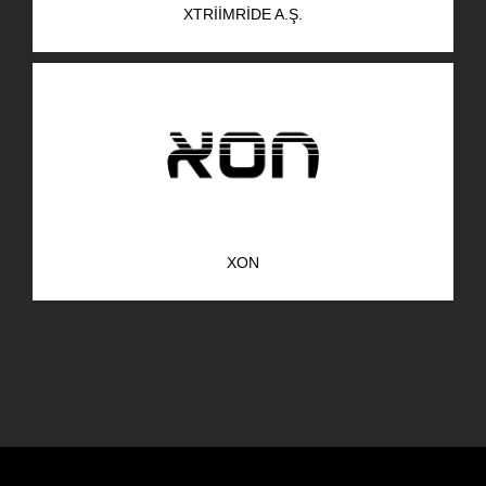
XTRIIMRIDE A.Ş.
AR-GE Portal
Kariyer Portal
EN
Ara:
XON