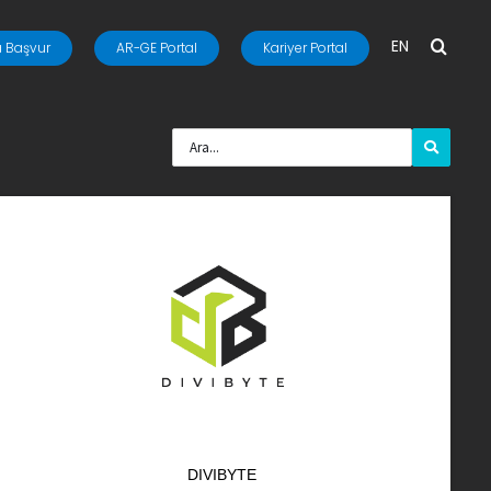
EN
 Başvur
AR-GE Portal
Kariyer Portal
DIVIBYTE