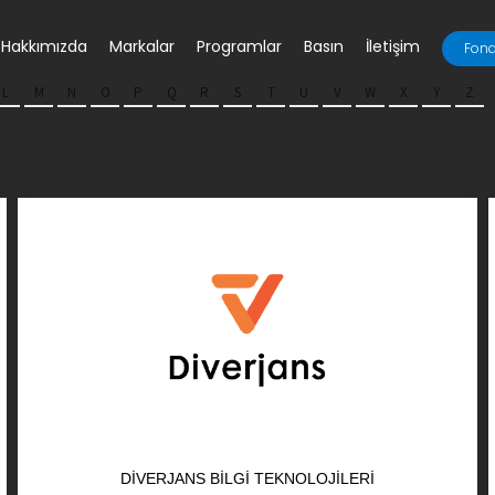
Hakkımızda
Markalar
Programlar
Basın
İletişim
Fona
L
M
N
O
P
Q
R
S
T
U
V
W
X
Y
Z
DIVERJANS BILGI TEKNOLOJILERI