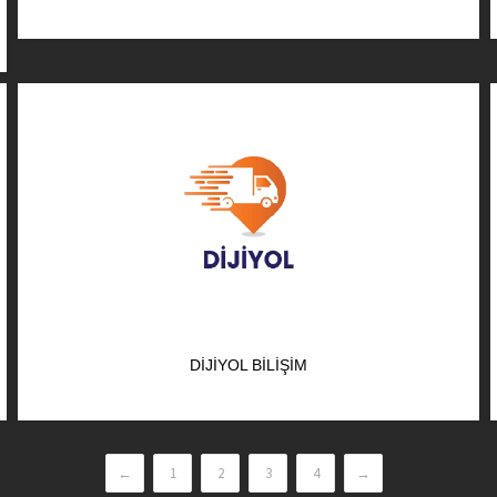
DIJIYOL BILIŞIM
←
1
2
3
4
→