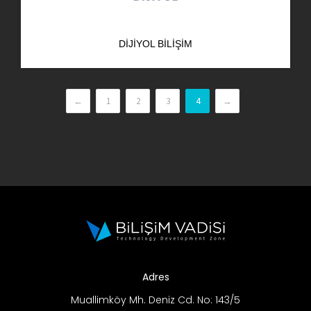
DIJIYOL BILIŞIM
←
1
2
3
4
→
Adres
Muallimköy Mh. Deniz Cd. No: 143/5