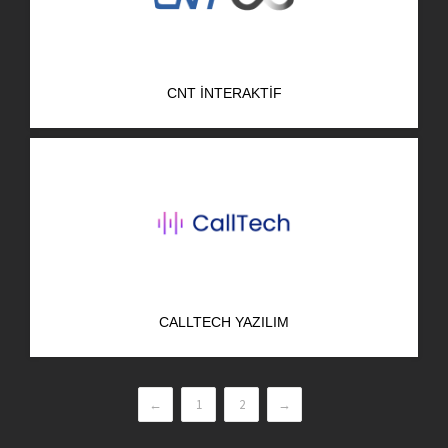
CNT İNTERAKTIF
CALLTECH YAZILIM
←
1
2
→