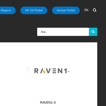
EN
 Başvur
AR-GE Portal
Kariyer Portal
RAVEN1-0