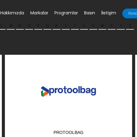
Hakkımızda
Markalar
Programlar
Basın
İletişim
Fona
L
M
N
O
P
Q
R
S
T
U
V
W
X
Y
Z
PROTOOLBAG