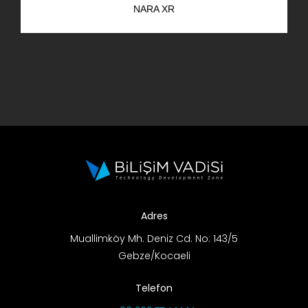
NARA XR
AR-GE Portal
Kariyer Portal
EN
Ara:
Adres
Muallimköy Mh. Deniz Cd. No: 143/5
Gebze/Kocaeli
Telefon